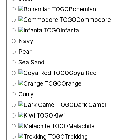
Bohemian
Commodore
Infanta
Navy
Pearl
Sea Sand
Goya Red
Orange
Curry
Dark Camel
Kiwi
Malachite
Trekking