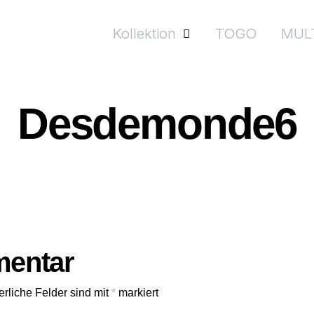
Kollektion
TOGO
MUL
Desdemonde6
mentar
erliche Felder sind mit
*
markiert