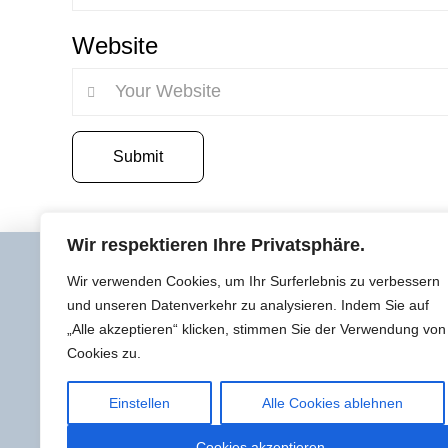
Website
Wir respektieren Ihre Privatsphäre.
Wir verwenden Cookies, um Ihr Surferlebnis zu verbessern
Startseite
und unseren Datenverkehr zu analysieren. Indem Sie auf
Über uns
„Alle akzeptieren“ klicken, stimmen Sie der Verwendung von
Made in France
Cookies zu.
Kollektion
Einstellen
Alle Cookies ablehnen
Togo konfigurieren
Multy konfigurieren
Cookies akzeptieren